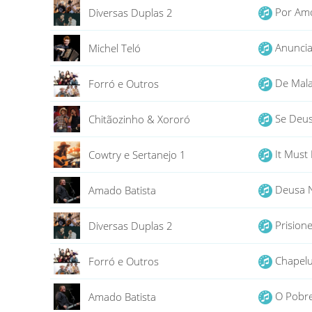
Por Amo
Diversas Duplas 2
Anunci
Michel Teló
De Mala
Forró e Outros
Se Deus
Chitãozinho & Xororó
It Must
Cowtry e Sertanejo 1
Deusa 
Amado Batista
Prision
Diversas Duplas 2
Chapel
Forró e Outros
O Pobr
Amado Batista