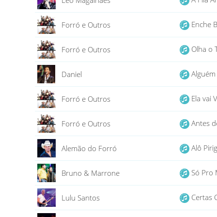
Léo Magalhães
Enche B
Forró e Outros
Olha o 
Forró e Outros
Alguém
Daniel
Ela vai 
Forró e Outros
Antes d
Forró e Outros
Alô Pir
Alemão do Forró
Só Pro 
Bruno & Marrone
Certas 
Lulu Santos