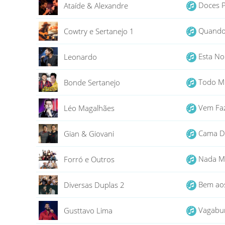
Doces P
Ataíde & Alexandre
Quando
Cowtry e Sertanejo 1
Esta No
Leonardo
Todo M
Bonde Sertanejo
Vem Faz
Léo Magalhães
Cama Di
Gian & Giovani
Nada M
Forró e Outros
Bem aos
Diversas Duplas 2
Vagab
Gusttavo Lima