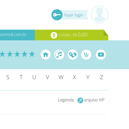
0,00
oremidi.com.br
Crédito: R$
S
T
U
V
W
X
Y
Z