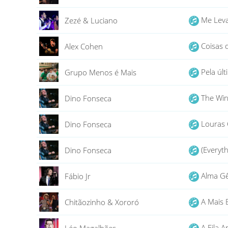
Me Leva
Zezé & Luciano
Coisas 
Alex Cohen
Pela úl
Grupo Menos é Mais
The Winn
Dino Fonseca
Louras 
Dino Fonseca
(Everyth
Dino Fonseca
Alma G
Fábio Jr
A Mais 
Chitãozinho & Xororó
A Fila 