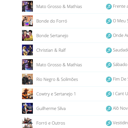
Frente 
Mato Grosso & Mathias
O Meu S
Bonde do Forró
Onde A
Bonde Sertanejo
Saudad
Christian & Ralf
Sábado
Mato Grosso & Mathias
Fim De
Rio Negro & Solimões
I Cant 
Cowtry e Sertanejo 1
Alô No
Guilherme Silva
Vestidi
Forró e Outros