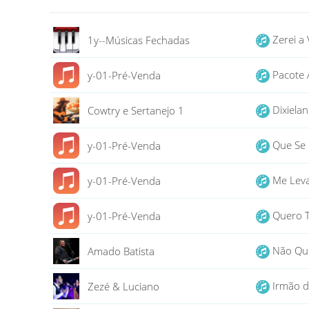
Zerei a
1y--Músicas Fechadas
Pacote
y-01-Pré-Venda
Dixiela
Cowtry e Sertanejo 1
Que Se
y-01-Pré-Venda
Me Leva
y-01-Pré-Venda
Quero T
y-01-Pré-Venda
Não Que
Amado Batista
Irmão d
Zezé & Luciano