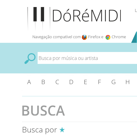
L
Navegação compatível com
Firefox e
Chrome
A
B
C
D
E
F
G
H
Busca por