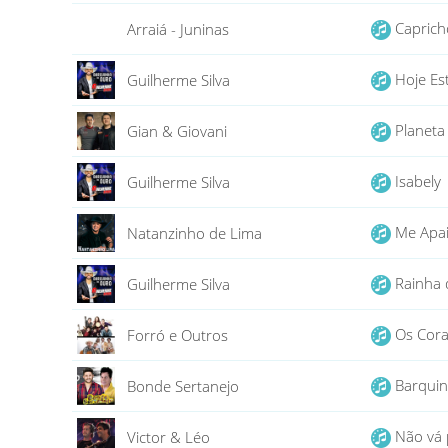
Caprich
Arraiá - Juninas
Hoje E
Guilherme Silva
Planeta
Gian & Giovani
Isabel
Guilherme Silva
Me Apa
Natanzinho de Lima
Rainha 
Guilherme Silva
Os Cora
Forró e Outros
Barqui
Bonde Sertanejo
Não vá 
Victor & Léo