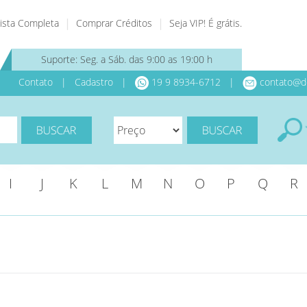
ista Completa
Comprar Créditos
Seja VIP! É grátis.
Suporte: Seg. a Sáb. das 9:00 as 19:00 h
Contato
|
Cadastro
|
19 9 8934-6712 |
contato@d
I
J
K
L
M
N
O
P
Q
R