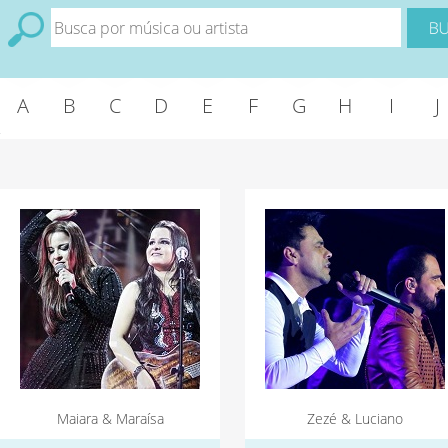
A
B
C
D
E
F
G
H
I
J
Maiara & Maraísa
Zezé & Luciano