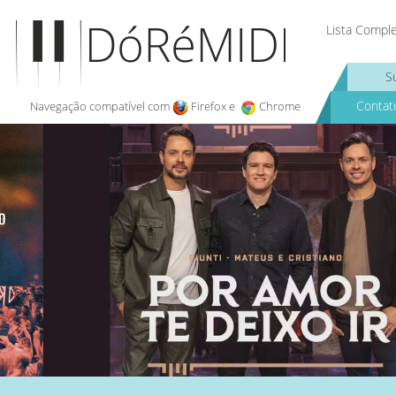
Lista Compl
S
Contat
Navegação compatível com
Firefox e
Chrome