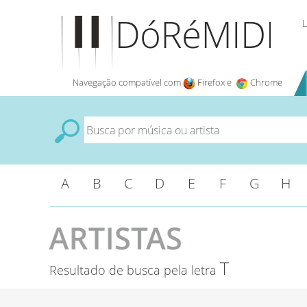
L
Navegação compatível com
Firefox e
Chrome
A
B
C
D
E
F
G
H
T
Resultado de busca pela letra