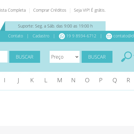
ista Completa
Comprar Créditos
Seja VIP! É grátis.
Suporte: Seg. a Sáb. das 9:00 as 19:00 h
Contato
|
Cadastro
|
19 9 8934-6712 |
contato@d
I
J
K
L
M
N
O
P
Q
R