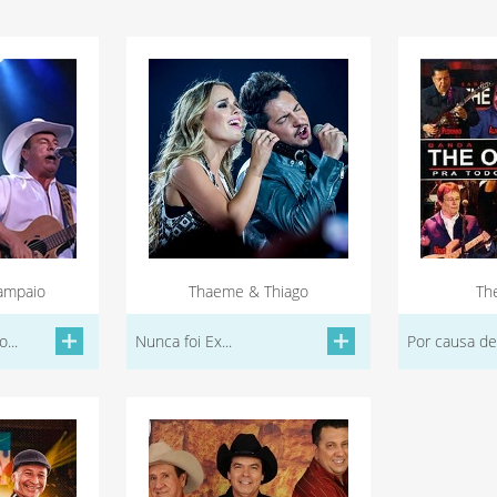
ampaio
Thaeme & Thiago
The
...
Nunca foi Ex...
Por causa de 