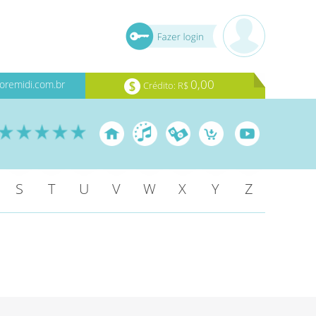
0,00
oremidi.com.br
Crédito: R$
S
T
U
V
W
X
Y
Z