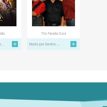
ozão
Trio Parada Dura
...
Morto por Dentro -...