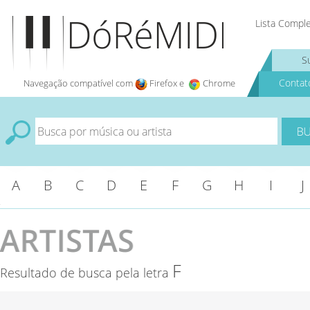
Lista Compl
S
Contat
Navegação compatível com
Firefox e
Chrome
A
B
C
D
E
F
G
H
I
J
F
Resultado de busca pela letra