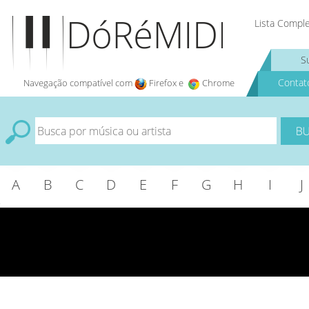
Lista Compl
S
Contat
Navegação compatível com
Firefox e
Chrome
A
B
C
D
E
F
G
H
I
J