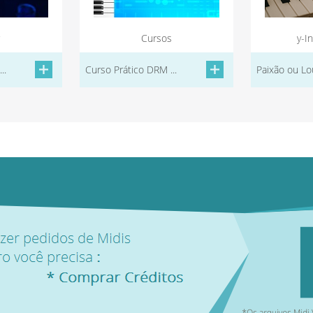
Cursos
y-I
..
Curso Prático DRM ...
Paixão ou Lou