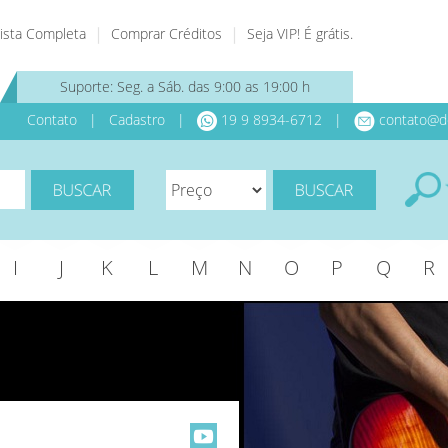
ista Completa
Comprar Créditos
Seja VIP! É grátis.
Suporte: Seg. a Sáb. das 9:00 as 19:00 h
Contato
|
Cadastro
|
19 9 8934-6712 |
contato@d
I
J
K
L
M
N
O
P
Q
R