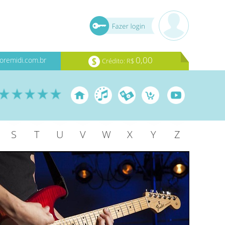
0,00
oremidi.com.br
Crédito: R$
S
T
U
V
W
X
Y
Z