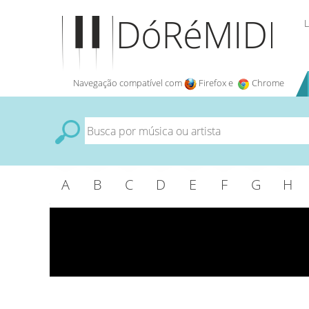
L
Navegação compatível com
Firefox e
Chrome
A
B
C
D
E
F
G
H