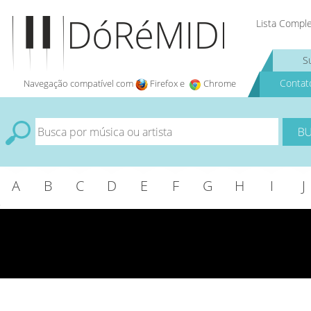
Lista Compl
S
Contat
Navegação compatível com
Firefox e
Chrome
A
B
C
D
E
F
G
H
I
J