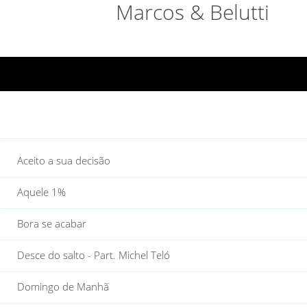
Marcos & Belutti
Aceito a sua decisão
Aquele 1%
Bora se acabar
Desce do salto - Part. Michel Teló
Domingo de Manhã